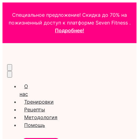
Специальное предложение! Скидка до 70% на
пожизненный доступ к платформе Seven Fitness .
Подробнее!
О
нас
Тренировки
Рецепты
Методология
Помощь