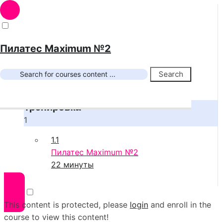
Учебная программа
1 Section
Пилатес Maximum №2
1 Lesson
22 минуты
Search
Expand all sections
Collapse all sections
Тренировка
1
1.1
Пилатес Maximum №2
22 минуты
This content is protected, please
login
and enroll in the
course to view this content!