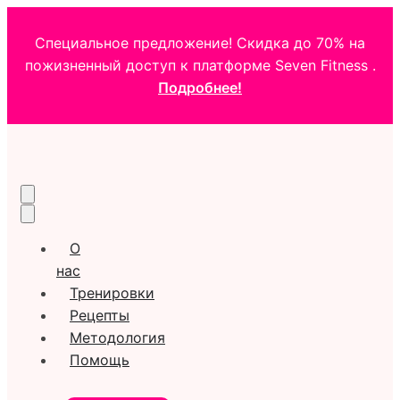
Специальное предложение! Скидка до 70% на
пожизненный доступ к платформе Seven Fitness .
Подробнее!
О
нас
Тренировки
Рецепты
Методология
Помощь