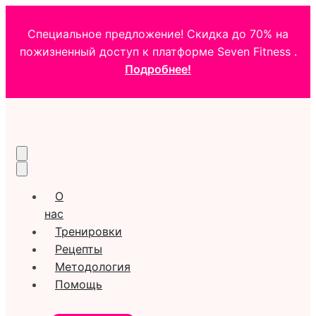
Специальное предложение! Скидка до 70% на
пожизненный доступ к платформе Seven Fitness .
Подробнее!
О
нас
Тренировки
Рецепты
Методология
Помощь