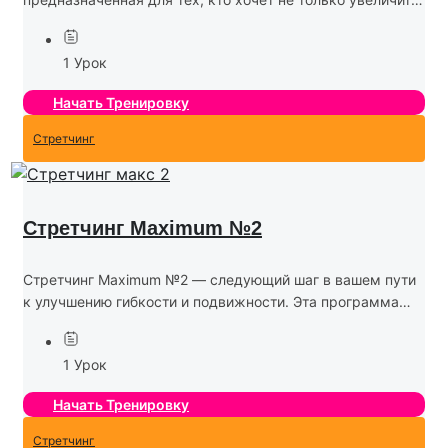
гибкость, но и развить силу, выносливость и глубокую
осознанность тела. В этой программе используются
1 Урок
более сложные...
Начать Тренировку
Стретчинг
Стретчинг Maximum №2
Стретчинг Maximum №2 — следующий шаг в вашем пути
к улучшению гибкости и подвижности. Эта программа
предназначена для тех, кто готов значительно увеличить
амплитуду движений, укрепить мышцы и развить
1 Урок
глубину...
Начать Тренировку
Стретчинг