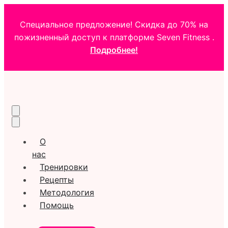
Специальное предложение! Скидка до 70% на
пожизненный доступ к платформе Seven Fitness .
Подробнее!
О
нас
Тренировки
Рецепты
Методология
Помощь