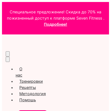
Специальное предложение! Скидка до 70% на
пожизненный доступ к платформе Seven Fitness .
Подробнее!
О
нас
Тренировки
Рецепты
Методология
Помощь