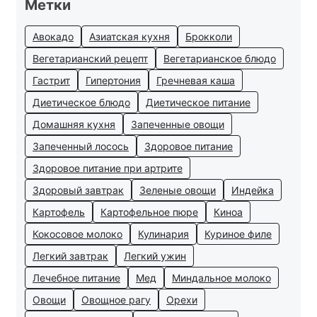
Метки
Авокадо
Азиатская кухня
Брокколи
Вегетарианский рецепт
Вегетарианское блюдо
Гастрит
Гипертония
Гречневая каша
Диетическое блюдо
Диетическое питание
Домашняя кухня
Запеченные овощи
Запеченный лосось
Здоровое питание
Здоровое питание при артрите
Здоровый завтрак
Зеленые овощи
Индейка
Картофель
Картофельное пюре
Киноа
Кокосовое молоко
Кулинария
Куриное филе
Легкий завтрак
Легкий ужин
Лечебное питание
Мед
Миндальное молоко
Овощи
Овощное рагу
Орехи