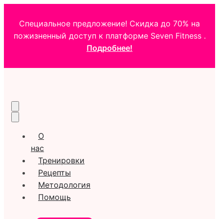
Специальное предложение! Скидка до 70% на
пожизненный доступ к платформе Seven Fitness .
Подробнее!
О
нас
Тренировки
Рецепты
Методология
Помощь