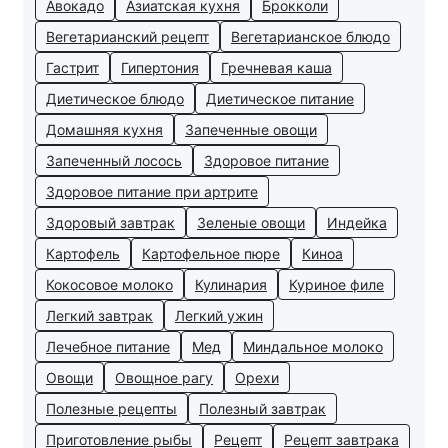
Авокадо
Азиатская кухня
Брокколи
Вегетарианский рецепт
Вегетарианское блюдо
Гастрит
Гипертония
Гречневая каша
Диетическое блюдо
Диетическое питание
Домашняя кухня
Запеченные овощи
Запеченный лосось
Здоровое питание
Здоровое питание при артрите
Здоровый завтрак
Зеленые овощи
Индейка
Картофель
Картофельное пюре
Киноа
Кокосовое молоко
Кулинария
Куриное филе
Легкий завтрак
Легкий ужин
Лечебное питание
Мед
Миндальное молоко
Овощи
Овощное рагу
Орехи
Полезные рецепты
Полезный завтрак
Приготовление рыбы
Рецепт
Рецепт завтрака