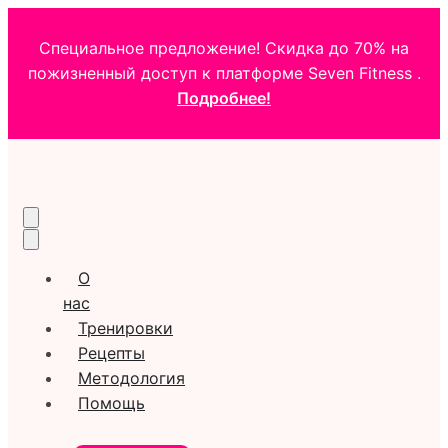
Специальное предложение! Скидка до 70% на
пожизненный доступ к платформе Seven Fitness .
Подробнее!
О
нас
Тренировки
Рецепты
Методология
Помощь