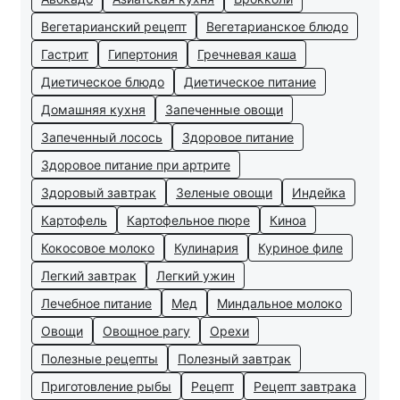
Вегетарианский рецепт
Вегетарианское блюдо
Гастрит
Гипертония
Гречневая каша
Диетическое блюдо
Диетическое питание
Домашняя кухня
Запеченные овощи
Запеченный лосось
Здоровое питание
Здоровое питание при артрите
Здоровый завтрак
Зеленые овощи
Индейка
Картофель
Картофельное пюре
Киноа
Кокосовое молоко
Кулинария
Куриное филе
Легкий завтрак
Легкий ужин
Лечебное питание
Мед
Миндальное молоко
Овощи
Овощное рагу
Орехи
Полезные рецепты
Полезный завтрак
Приготовление рыбы
Рецепт
Рецепт завтрака