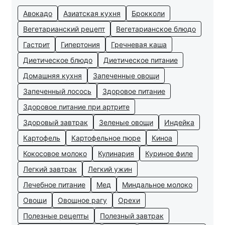
Авокадо
Азиатская кухня
Брокколи
Вегетарианский рецепт
Вегетарианское блюдо
Гастрит
Гипертония
Гречневая каша
Диетическое блюдо
Диетическое питание
Домашняя кухня
Запеченные овощи
Запеченный лосось
Здоровое питание
Здоровое питание при артрите
Здоровый завтрак
Зеленые овощи
Индейка
Картофель
Картофельное пюре
Киноа
Кокосовое молоко
Кулинария
Куриное филе
Легкий завтрак
Легкий ужин
Лечебное питание
Мед
Миндальное молоко
Овощи
Овощное рагу
Орехи
Полезные рецепты
Полезный завтрак