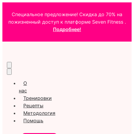
Специальное предложение! Скидка до 70% на
пожизненный доступ к платформе Seven Fitness .
Подробнее!
О
нас
Тренировки
Рецепты
Методология
Помощь