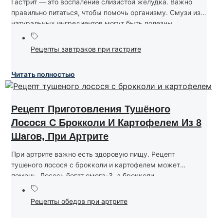
Гастрит — это воспаление слизистой желудка. Важно
правильно питаться, чтобы помочь организму. Смузи из
натуральных ингредиентов могут быть полезны.
Сладкое...
Рецепты завтраков при гастрите
Читать полностью
Рецепт Приготовления Тушёного
Лосося С Брокколи И Картофелем Из 8
Шагов, При Артрите
При артрите важно есть здоровую пищу. Рецепт
тушеного лосося с брокколи и картофелем может
помочь. Лосось богат омега-3, а брокколи...
Рецепты обедов при артрите