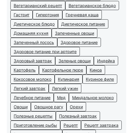
Вегетарианский рецепт
Вегетарианское блюдо
Гастрит
Гипертония
Гречневая каша
Диетическое блюдо
Диетическое питание
Домашняя кухня
Запеченные овощи
Запеченный лосось
Здоровое питание
Здоровое питание при артрите
Здоровый завтрак
Зеленые овощи
Индейка
Картофель
Картофельное пюре
Киноа
Кокосовое молоко
Кулинария
Куриное филе
Легкий завтрак
Легкий ужин
Лечебное питание
Мед
Миндальное молоко
Овощи
Овощное рагу
Орехи
Полезные рецепты
Полезный завтрак
Приготовление рыбы
Рецепт
Рецепт завтрака