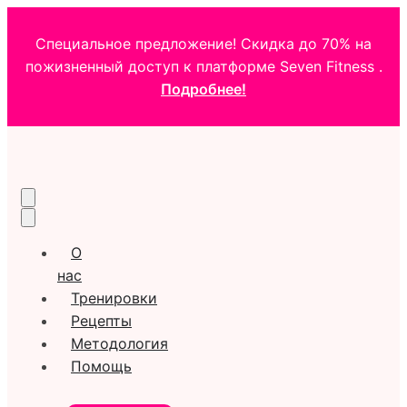
Специальное предложение! Скидка до 70% на
пожизненный доступ к платформе Seven Fitness .
Подробнее!
О
нас
Тренировки
Рецепты
Методология
Помощь