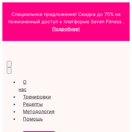
Специальное предложение! Скидка до 70% на
пожизненный доступ к платформе Seven Fitness .
Подробнее!
О
нас
Тренировки
Рецепты
Методология
Помощь