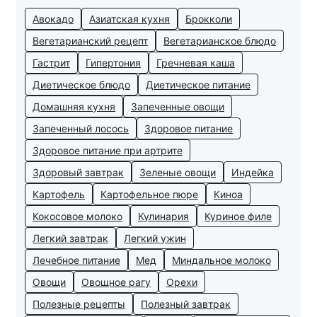
Авокадо
Азиатская кухня
Брокколи
Вегетарианский рецепт
Вегетарианское блюдо
Гастрит
Гипертония
Гречневая каша
Диетическое блюдо
Диетическое питание
Домашняя кухня
Запеченные овощи
Запеченный лосось
Здоровое питание
Здоровое питание при артрите
Здоровый завтрак
Зеленые овощи
Индейка
Картофель
Картофельное пюре
Киноа
Кокосовое молоко
Кулинария
Куриное филе
Легкий завтрак
Легкий ужин
Лечебное питание
Мед
Миндальное молоко
Овощи
Овощное рагу
Орехи
Полезные рецепты
Полезный завтрак