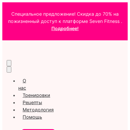
Специальное предложение! Скидка до 70% на
пожизненный доступ к платформе Seven Fitness .
Подробнее!
О
нас
Тренировки
Рецепты
Методология
Помощь