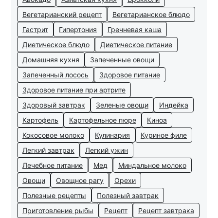
Вегетарианский рецепт
Вегетарианское блюдо
Гастрит
Гипертония
Гречневая каша
Диетическое блюдо
Диетическое питание
Домашняя кухня
Запеченные овощи
Запеченный лосось
Здоровое питание
Здоровое питание при артрите
Здоровый завтрак
Зеленые овощи
Индейка
Картофель
Картофельное пюре
Киноа
Кокосовое молоко
Кулинария
Куриное филе
Легкий завтрак
Легкий ужин
Лечебное питание
Мед
Миндальное молоко
Овощи
Овощное рагу
Орехи
Полезные рецепты
Полезный завтрак
Приготовление рыбы
Рецепт
Рецепт завтрака