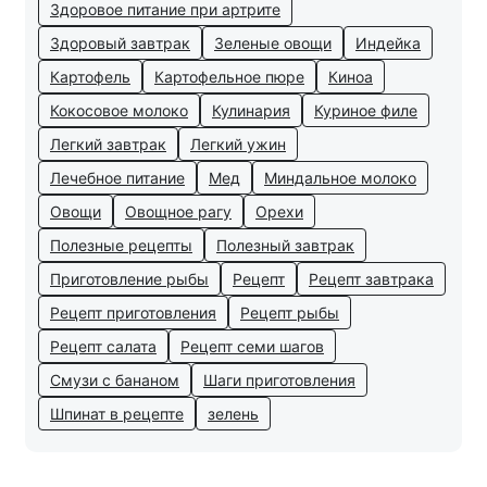
Здоровое питание при артрите
Здоровый завтрак
Зеленые овощи
Индейка
Картофель
Картофельное пюре
Киноа
Кокосовое молоко
Кулинария
Куриное филе
Легкий завтрак
Легкий ужин
Лечебное питание
Мед
Миндальное молоко
Овощи
Овощное рагу
Орехи
Полезные рецепты
Полезный завтрак
Приготовление рыбы
Рецепт
Рецепт завтрака
Рецепт приготовления
Рецепт рыбы
Рецепт салата
Рецепт семи шагов
Смузи с бананом
Шаги приготовления
Шпинат в рецепте
зелень