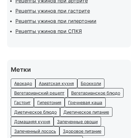
Рецепты ужинов при артрите
Рецепты ужинов при гастрите
Рецепты ужинов при гипертонии
Рецепты ужинов при СПКЯ
Метки
Авокадо
Азиатская кухня
Брокколи
Вегетарианский рецепт
Вегетарианское блюдо
Гастрит
Гипертония
Гречневая каша
Диетическое блюдо
Диетическое питание
Домашняя кухня
Запеченные овощи
Запеченный лосось
Здоровое питание