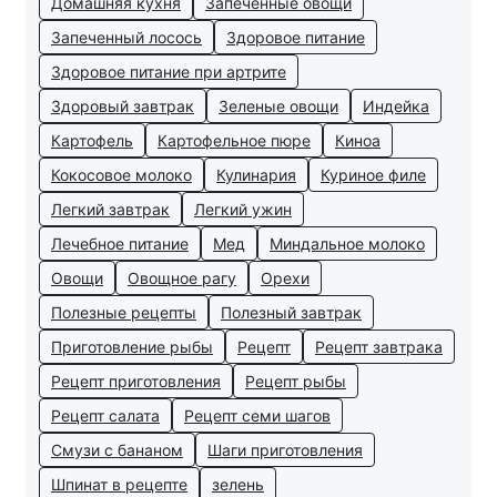
Домашняя кухня
Запеченные овощи
Запеченный лосось
Здоровое питание
Здоровое питание при артрите
Здоровый завтрак
Зеленые овощи
Индейка
Картофель
Картофельное пюре
Киноа
Кокосовое молоко
Кулинария
Куриное филе
Легкий завтрак
Легкий ужин
Лечебное питание
Мед
Миндальное молоко
Овощи
Овощное рагу
Орехи
Полезные рецепты
Полезный завтрак
Приготовление рыбы
Рецепт
Рецепт завтрака
Рецепт приготовления
Рецепт рыбы
Рецепт салата
Рецепт семи шагов
Смузи с бананом
Шаги приготовления
Шпинат в рецепте
зелень