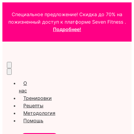
Специальное предложение! Скидка до 70% на
пожизненный доступ к платформе Seven Fitness .
Подробнее!
О
нас
Тренировки
Рецепты
Методология
Помощь