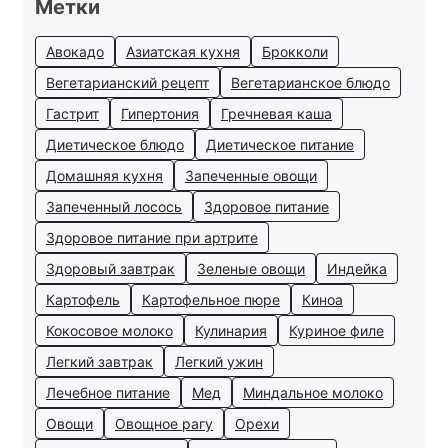
Метки
Авокадо
Азиатская кухня
Брокколи
Вегетарианский рецепт
Вегетарианское блюдо
Гастрит
Гипертония
Гречневая каша
Диетическое блюдо
Диетическое питание
Домашняя кухня
Запеченные овощи
Запеченный лосось
Здоровое питание
Здоровое питание при артрите
Здоровый завтрак
Зеленые овощи
Индейка
Картофель
Картофельное пюре
Киноа
Кокосовое молоко
Кулинария
Куриное филе
Легкий завтрак
Легкий ужин
Лечебное питание
Мед
Миндальное молоко
Овощи
Овощное рагу
Орехи