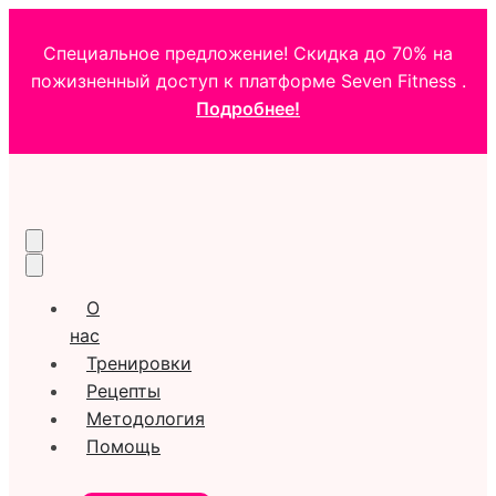
Специальное предложение! Скидка до 70% на
пожизненный доступ к платформе Seven Fitness .
Подробнее!
О
нас
Тренировки
Рецепты
Методология
Помощь