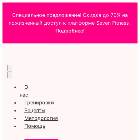
Специальное предложение! Скидка до 70% на
пожизненный доступ к платформе Seven Fitness .
Подробнее!
О
нас
Тренировки
Рецепты
Методология
Помощь