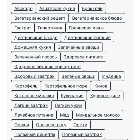
Авокадо
Азиатская кухня
Брокколи
Вегетарианский рецепт
Вегетарианское блюдо
Гастрит
Гипертония
Гречневая каша
Диетическое блюдо
Диетическое питание
Домашняя кухня
Запеченные овощи
Запеченный лосось
Здоровое питание
Здоровое питание при артрите
Здоровый завтрак
Зеленые овощи
Индейка
Картофель
Картофельное пюре
Киноа
Кокосовое молоко
Кулинария
Куриное филе
Легкий завтрак
Легкий ужин
Лечебное питание
Мед
Миндальное молоко
Овощи
Овощное рагу
Орехи
Полезные рецепты
Полезный завтрак