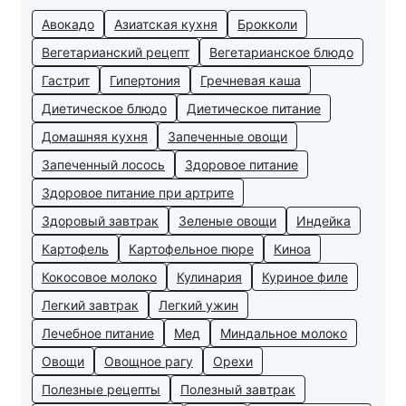
Авокадо
Азиатская кухня
Брокколи
Вегетарианский рецепт
Вегетарианское блюдо
Гастрит
Гипертония
Гречневая каша
Диетическое блюдо
Диетическое питание
Домашняя кухня
Запеченные овощи
Запеченный лосось
Здоровое питание
Здоровое питание при артрите
Здоровый завтрак
Зеленые овощи
Индейка
Картофель
Картофельное пюре
Киноа
Кокосовое молоко
Кулинария
Куриное филе
Легкий завтрак
Легкий ужин
Лечебное питание
Мед
Миндальное молоко
Овощи
Овощное рагу
Орехи
Полезные рецепты
Полезный завтрак