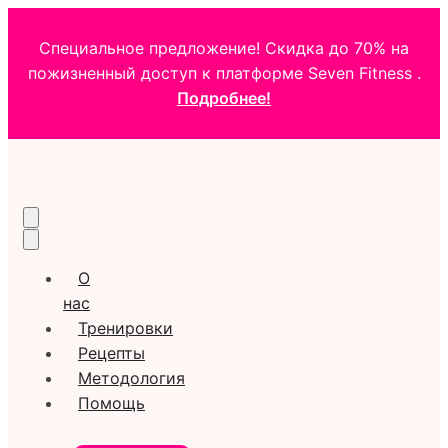
Специальное предложение! Скидка до 70% на
пожизненный доступ к платформе Seven Fitness .
Подробнее!
О
нас
Тренировки
Рецепты
Методология
Помощь