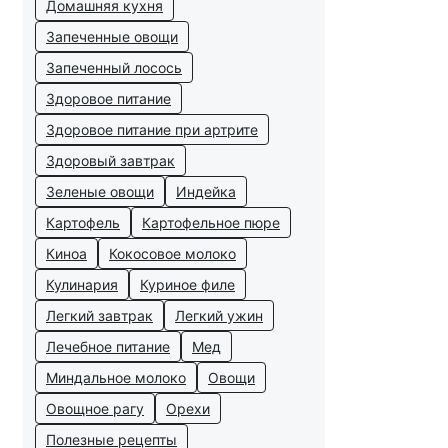
Домашняя кухня
Запеченные овощи
Запеченный лосось
Здоровое питание
Здоровое питание при артрите
Здоровый завтрак
Зеленые овощи
Индейка
Картофель
Картофельное пюре
Киноа
Кокосовое молоко
Кулинария
Куриное филе
Легкий завтрак
Легкий ужин
Лечебное питание
Мед
Миндальное молоко
Овощи
Овощное рагу
Орехи
Полезные рецепты