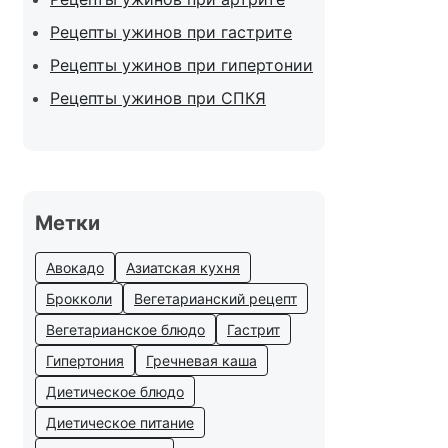
Рецепты ужинов при гастрите
Рецепты ужинов при гипертонии
Рецепты ужинов при СПКЯ
Метки
Авокадо
Азиатская кухня
Брокколи
Вегетарианский рецепт
Вегетарианское блюдо
Гастрит
Гипертония
Гречневая каша
Диетическое блюдо
Диетическое питание