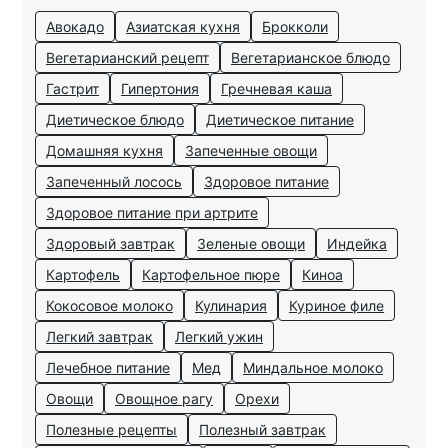
Авокадо
Азиатская кухня
Брокколи
Вегетарианский рецепт
Вегетарианское блюдо
Гастрит
Гипертония
Гречневая каша
Диетическое блюдо
Диетическое питание
Домашняя кухня
Запеченные овощи
Запеченный лосось
Здоровое питание
Здоровое питание при артрите
Здоровый завтрак
Зеленые овощи
Индейка
Картофель
Картофельное пюре
Киноа
Кокосовое молоко
Кулинария
Куриное филе
Легкий завтрак
Легкий ужин
Лечебное питание
Мед
Миндальное молоко
Овощи
Овощное рагу
Орехи
Полезные рецепты
Полезный завтрак