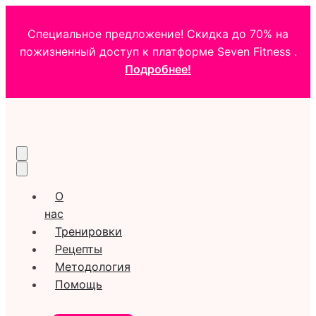
Специальное предложение! Скидка до 70% на
пожизненный доступ к платформе Seven Fitness .
Подробнее!
О
нас
Тренировки
Рецепты
Методология
Помощь