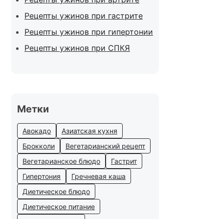
Рецепты ужинов при гастрите
Рецепты ужинов при гипертонии
Рецепты ужинов при СПКЯ
Метки
Авокадо
Азиатская кухня
Брокколи
Вегетарианский рецепт
Вегетарианское блюдо
Гастрит
Гипертония
Гречневая каша
Диетическое блюдо
Диетическое питание