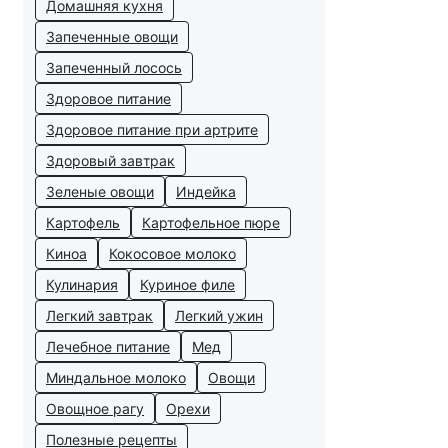
Домашняя кухня
Запеченные овощи
Запеченный лосось
Здоровое питание
Здоровое питание при артрите
Здоровый завтрак
Зеленые овощи
Индейка
Картофель
Картофельное пюре
Киноа
Кокосовое молоко
Кулинария
Куриное филе
Легкий завтрак
Легкий ужин
Лечебное питание
Мед
Миндальное молоко
Овощи
Овощное рагу
Орехи
Полезные рецепты