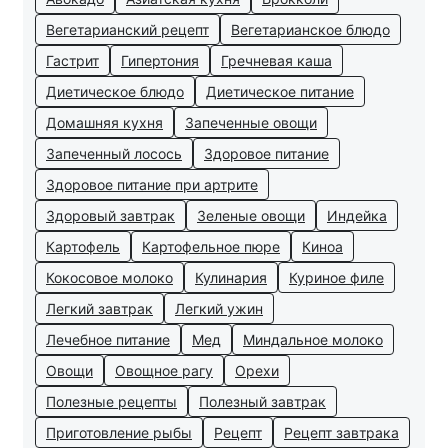
Вегетарианский рецепт
Вегетарианское блюдо
Гастрит
Гипертония
Гречневая каша
Диетическое блюдо
Диетическое питание
Домашняя кухня
Запеченные овощи
Запеченный лосось
Здоровое питание
Здоровое питание при артрите
Здоровый завтрак
Зеленые овощи
Индейка
Картофель
Картофельное пюре
Киноа
Кокосовое молоко
Кулинария
Куриное филе
Легкий завтрак
Легкий ужин
Лечебное питание
Мед
Миндальное молоко
Овощи
Овощное рагу
Орехи
Полезные рецепты
Полезный завтрак
Приготовление рыбы
Рецепт
Рецепт завтрака