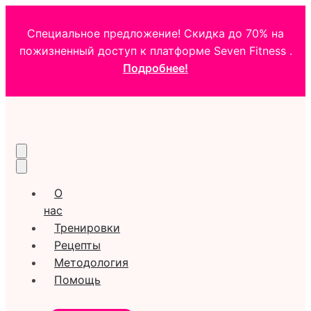
Специальное предложение! Скидка до 70% на
пожизненный доступ к платформе Seven Fitness .
Подробнее!
О
нас
Тренировки
Рецепты
Методология
Помощь