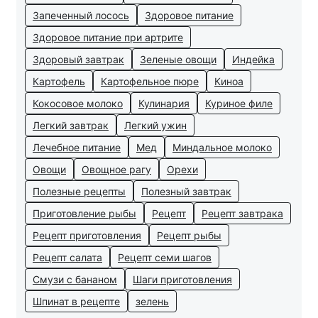
Запеченный лосось
Здоровое питание
Здоровое питание при артрите
Здоровый завтрак
Зеленые овощи
Индейка
Картофель
Картофельное пюре
Киноа
Кокосовое молоко
Кулинария
Куриное филе
Легкий завтрак
Легкий ужин
Лечебное питание
Мед
Миндальное молоко
Овощи
Овощное рагу
Орехи
Полезные рецепты
Полезный завтрак
Приготовление рыбы
Рецепт
Рецепт завтрака
Рецепт приготовления
Рецепт рыбы
Рецепт салата
Рецепт семи шагов
Смузи с бананом
Шаги приготовления
Шпинат в рецепте
зелень