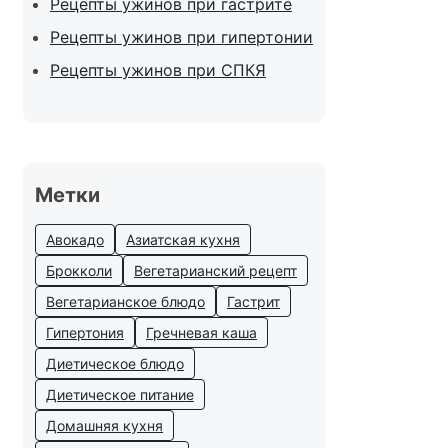
Рецепты ужинов при гастрите
Рецепты ужинов при гипертонии
Рецепты ужинов при СПКЯ
Метки
Авокадо
Азиатская кухня
Брокколи
Вегетарианский рецепт
Вегетарианское блюдо
Гастрит
Гипертония
Гречневая каша
Диетическое блюдо
Диетическое питание
Домашняя кухня