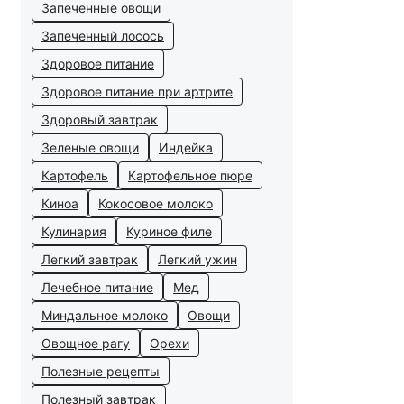
Запеченные овощи
Запеченный лосось
Здоровое питание
Здоровое питание при артрите
Здоровый завтрак
Зеленые овощи
Индейка
Картофель
Картофельное пюре
Киноа
Кокосовое молоко
Кулинария
Куриное филе
Легкий завтрак
Легкий ужин
Лечебное питание
Мед
Миндальное молоко
Овощи
Овощное рагу
Орехи
Полезные рецепты
Полезный завтрак