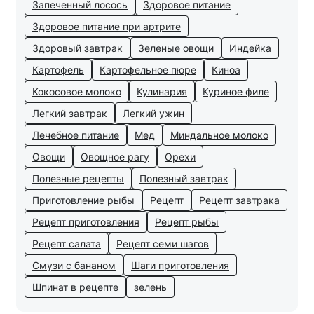
Запеченный лосось
Здоровое питание
Здоровое питание при артрите
Здоровый завтрак
Зеленые овощи
Индейка
Картофель
Картофельное пюре
Киноа
Кокосовое молоко
Кулинария
Куриное филе
Легкий завтрак
Легкий ужин
Лечебное питание
Мед
Миндальное молоко
Овощи
Овощное рагу
Орехи
Полезные рецепты
Полезный завтрак
Приготовление рыбы
Рецепт
Рецепт завтрака
Рецепт приготовления
Рецепт рыбы
Рецепт салата
Рецепт семи шагов
Смузи с бананом
Шаги приготовления
Шпинат в рецепте
зелень