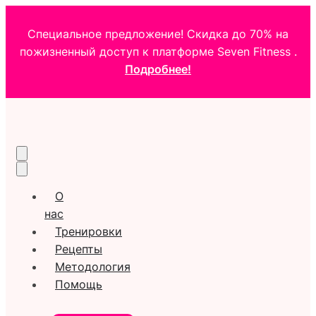
Специальное предложение! Скидка до 70% на
пожизненный доступ к платформе Seven Fitness .
Подробнее!
О
нас
Тренировки
Рецепты
Методология
Помощь