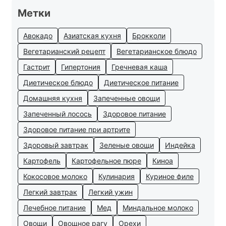
Метки
Авокадо
Азиатская кухня
Брокколи
Вегетарианский рецепт
Вегетарианское блюдо
Гастрит
Гипертония
Гречневая каша
Диетическое блюдо
Диетическое питание
Домашняя кухня
Запеченные овощи
Запеченный лосось
Здоровое питание
Здоровое питание при артрите
Здоровый завтрак
Зеленые овощи
Индейка
Картофель
Картофельное пюре
Киноа
Кокосовое молоко
Кулинария
Куриное филе
Легкий завтрак
Легкий ужин
Лечебное питание
Мед
Миндальное молоко
Овощи
Овощное рагу
Орехи