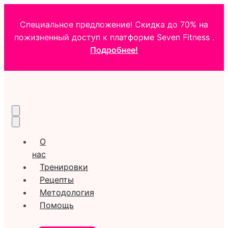
Специальное предложение! Скидка до 70% на
пожизненный доступ к платформе Seven Fitness .
Подробнее!
О
нас
Тренировки
Рецепты
Методология
Помощь