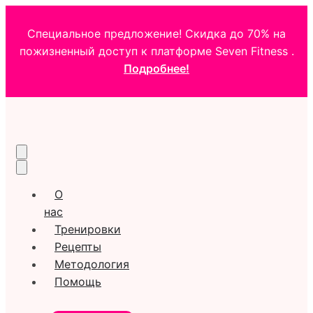
Специальное предложение! Скидка до 70% на
пожизненный доступ к платформе Seven Fitness .
Подробнее!
О
нас
Тренировки
Рецепты
Методология
Помощь