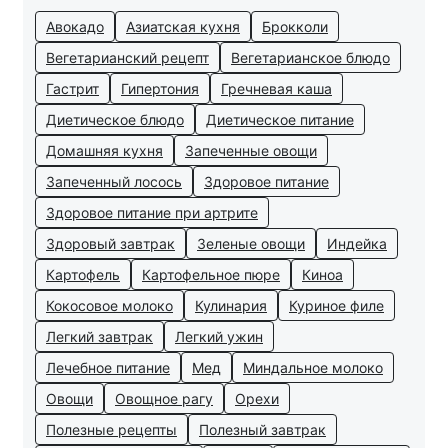
Авокадо
Азиатская кухня
Брокколи
Вегетарианский рецепт
Вегетарианское блюдо
Гастрит
Гипертония
Гречневая каша
Диетическое блюдо
Диетическое питание
Домашняя кухня
Запеченные овощи
Запеченный лосось
Здоровое питание
Здоровое питание при артрите
Здоровый завтрак
Зеленые овощи
Индейка
Картофель
Картофельное пюре
Киноа
Кокосовое молоко
Кулинария
Куриное филе
Легкий завтрак
Легкий ужин
Лечебное питание
Мед
Миндальное молоко
Овощи
Овощное рагу
Орехи
Полезные рецепты
Полезный завтрак