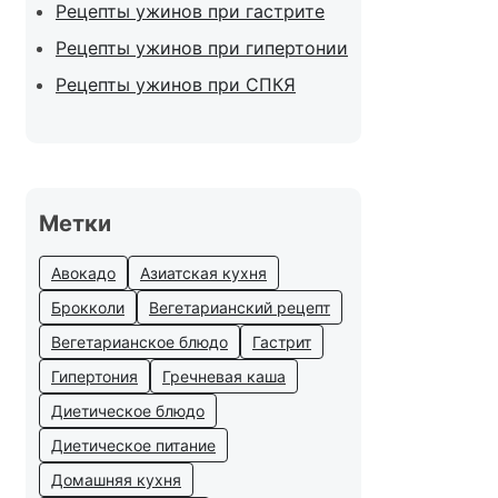
Рецепты ужинов при гастрите
Рецепты ужинов при гипертонии
Рецепты ужинов при СПКЯ
Метки
Авокадо
Азиатская кухня
Брокколи
Вегетарианский рецепт
Вегетарианское блюдо
Гастрит
Гипертония
Гречневая каша
Диетическое блюдо
Диетическое питание
Домашняя кухня