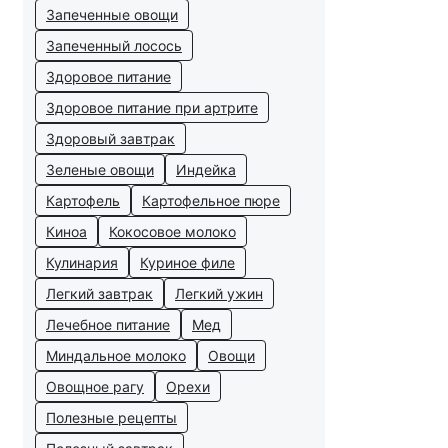
Запеченные овощи
Запеченный лосось
Здоровое питание
Здоровое питание при артрите
Здоровый завтрак
Зеленые овощи
Индейка
Картофель
Картофельное пюре
Киноа
Кокосовое молоко
Кулинария
Куриное филе
Легкий завтрак
Легкий ужин
Лечебное питание
Мед
Миндальное молоко
Овощи
Овощное рагу
Орехи
Полезные рецепты