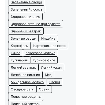
Запеченные овощи
Запеченный лосось
Здоровое питание
Здоровое питание при артрите
Здоровый завтрак
Зеленые овощи
Индейка
Картофель
Картофельное пюре
Киноа
Кокосовое молоко
Кулинария
Куриное филе
Легкий завтрак
Легкий ужин
Лечебное питание
Мед
Миндальное молоко
Овощи
Овощное рагу
Орехи
Полезные рецепты
Полезный завтрак