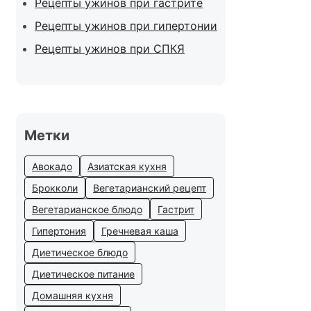
Рецепты ужинов при гастрите
Рецепты ужинов при гипертонии
Рецепты ужинов при СПКЯ
Метки
Авокадо
Азиатская кухня
Брокколи
Вегетарианский рецепт
Вегетарианское блюдо
Гастрит
Гипертония
Гречневая каша
Диетическое блюдо
Диетическое питание
Домашняя кухня