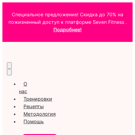
Специальное предложение! Скидка до 70% на
пожизненный доступ к платформе Seven Fitness .
Подробнее!
О
нас
Тренировки
Рецепты
Методология
Помощь