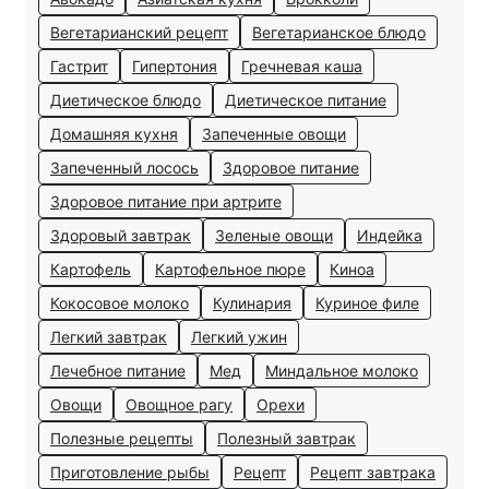
Вегетарианский рецепт
Вегетарианское блюдо
Гастрит
Гипертония
Гречневая каша
Диетическое блюдо
Диетическое питание
Домашняя кухня
Запеченные овощи
Запеченный лосось
Здоровое питание
Здоровое питание при артрите
Здоровый завтрак
Зеленые овощи
Индейка
Картофель
Картофельное пюре
Киноа
Кокосовое молоко
Кулинария
Куриное филе
Легкий завтрак
Легкий ужин
Лечебное питание
Мед
Миндальное молоко
Овощи
Овощное рагу
Орехи
Полезные рецепты
Полезный завтрак
Приготовление рыбы
Рецепт
Рецепт завтрака