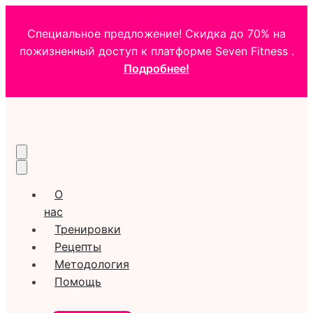
Специальное предложение! Скидка до 70% на
пожизненный доступ к платформе Seven Fitness .
Подробнее!
О
нас
Тренировки
Рецепты
Методология
Помощь