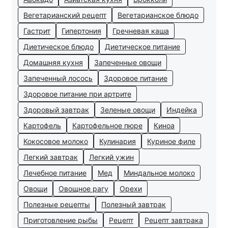
Вегетарианский рецепт
Вегетарианское блюдо
Гастрит
Гипертония
Гречневая каша
Диетическое блюдо
Диетическое питание
Домашняя кухня
Запеченные овощи
Запеченный лосось
Здоровое питание
Здоровое питание при артрите
Здоровый завтрак
Зеленые овощи
Индейка
Картофель
Картофельное пюре
Киноа
Кокосовое молоко
Кулинария
Куриное филе
Легкий завтрак
Легкий ужин
Лечебное питание
Мед
Миндальное молоко
Овощи
Овощное рагу
Орехи
Полезные рецепты
Полезный завтрак
Приготовление рыбы
Рецепт
Рецепт завтрака