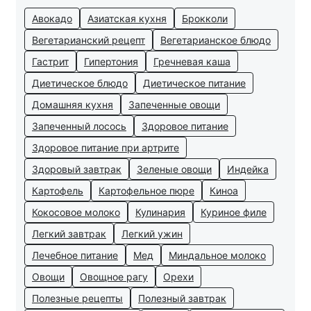
Авокадо
Азиатская кухня
Брокколи
Вегетарианский рецепт
Вегетарианское блюдо
Гастрит
Гипертония
Гречневая каша
Диетическое блюдо
Диетическое питание
Домашняя кухня
Запеченные овощи
Запеченный лосось
Здоровое питание
Здоровое питание при артрите
Здоровый завтрак
Зеленые овощи
Индейка
Картофель
Картофельное пюре
Киноа
Кокосовое молоко
Кулинария
Куриное филе
Легкий завтрак
Легкий ужин
Лечебное питание
Мед
Миндальное молоко
Овощи
Овощное рагу
Орехи
Полезные рецепты
Полезный завтрак