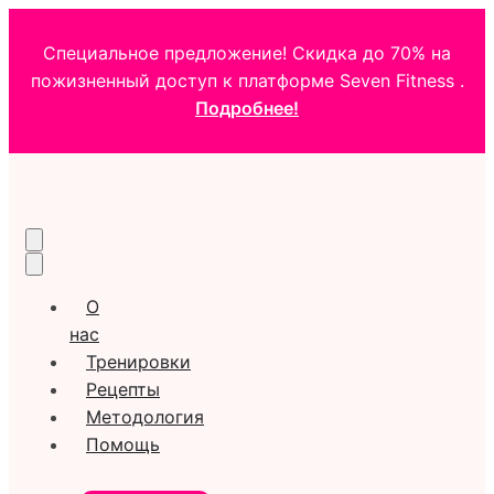
Специальное предложение! Скидка до 70% на
пожизненный доступ к платформе Seven Fitness .
Подробнее!
О
нас
Тренировки
Рецепты
Методология
Помощь