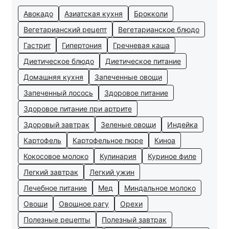
Авокадо
Азиатская кухня
Брокколи
Вегетарианский рецепт
Вегетарианское блюдо
Гастрит
Гипертония
Гречневая каша
Диетическое блюдо
Диетическое питание
Домашняя кухня
Запеченные овощи
Запеченный лосось
Здоровое питание
Здоровое питание при артрите
Здоровый завтрак
Зеленые овощи
Индейка
Картофель
Картофельное пюре
Киноа
Кокосовое молоко
Кулинария
Куриное филе
Легкий завтрак
Легкий ужин
Лечебное питание
Мед
Миндальное молоко
Овощи
Овощное рагу
Орехи
Полезные рецепты
Полезный завтрак