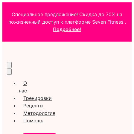
Специальное предложение! Скидка до 70% на
пожизненный доступ к платформе Seven Fitness .
Подробнее!
О
нас
Тренировки
Рецепты
Методология
Помощь