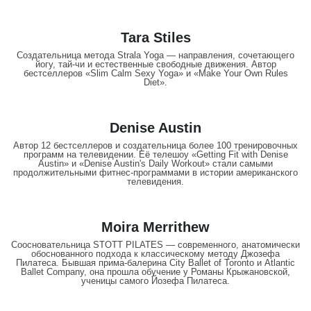
Tara Stiles
Создательница метода Strala Yoga — направления, сочетающего
йогу, тай-чи и естественные свободные движения. Автор
бестселлеров «Slim Calm Sexy Yoga» и «Make Your Own Rules
Diet».
Denise Austin
Автор 12 бестселлеров и создательница более 100 тренировочных
программ на телевидении. Её телешоу «Getting Fit with Denise
Austin» и «Denise Austin's Daily Workout» стали самыми
продолжительными фитнес-программами в истории американского
телевидения.
Moira Merrithew
Соосновательница STOTT PILATES — современного, анатомически
обоснованного подхода к классическому методу Джозефа
Пилатеса. Бывшая прима-балерина City Ballet of Toronto и Atlantic
Ballet Company, она прошла обучение у Романы Крыжанoвской,
ученицы самого Йозефа Пилатеса.