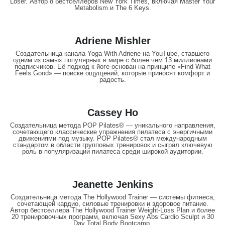
Loser. Автор 8 бестселлеров New York Times, включая Master Your
Metabolism и The 6 Keys.
Adriene Mishler
Создательница канала Yoga With Adriene на YouTube, ставшего
одним из самых популярных в мире с более чем 13 миллионами
подписчиков. Её подход к йоге основан на принципе «Find What
Feels Good» — поиске ощущений, которые приносят комфорт и
радость.
Cassey Ho
Создательница метода POP Pilates® — уникального направления,
сочетающего классические упражнения пилатеса с энергичными
движениями под музыку. POP Pilates® стал международным
стандартом в области групповых тренировок и сыграл ключевую
роль в популяризации пилатеса среди широкой аудитории.
Jeanette Jenkins
Создательница метода The Hollywood Trainer — системы фитнеса,
сочетающей кардио, силовые тренировки и здоровое питание.
Автор бестселлера The Hollywood Trainer Weight-Loss Plan и более
20 тренировочных программ, включая Sexy Abs Cardio Sculpt и 30
Day Total Body Bootcamp.