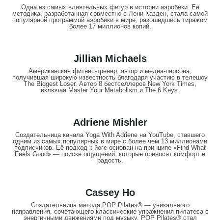
Одна из самых влиятельных фигур в истории аэробики. Её
методика, разработанная совместно с Лени Казден, стала самой
популярной программой аэробики в мире, разошедшись тиражом
более 17 миллионов копий.
Jillian Michaels
Американская фитнес-тренер, автор и медиа-персона,
получившая широкую известность благодаря участию в телешоу
The Biggest Loser. Автор 8 бестселлеров New York Times,
включая Master Your Metabolism и The 6 Keys.
Adriene Mishler
Создательница канала Yoga With Adriene на YouTube, ставшего
одним из самых популярных в мире с более чем 13 миллионами
подписчиков. Её подход к йоге основан на принципе «Find What
Feels Good» — поиске ощущений, которые приносят комфорт и
радость.
Cassey Ho
Создательница метода POP Pilates® — уникального
направления, сочетающего классические упражнения пилатеса с
энергичными движениями под музыку. POP Pilates® стал