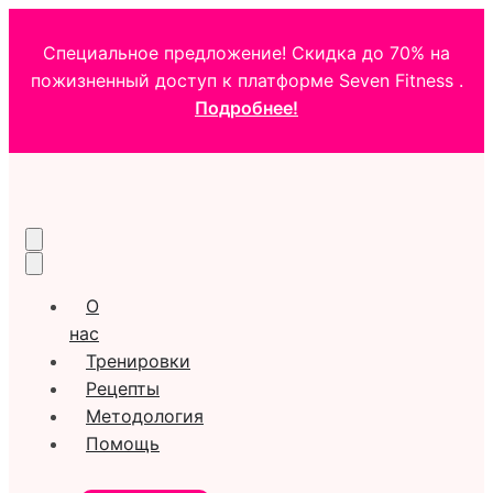
Специальное предложение! Скидка до 70% на
пожизненный доступ к платформе Seven Fitness .
Подробнее!
О
нас
Тренировки
Рецепты
Методология
Помощь