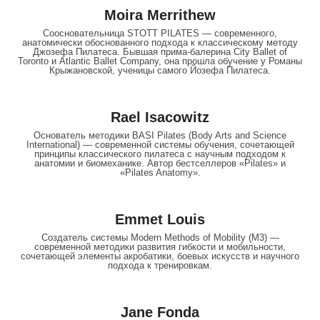
Moira Merrithew
Соосновательница STOTT PILATES — современного,
анатомически обоснованного подхода к классическому методу
Джозефа Пилатеса. Бывшая прима-балерина City Ballet of
Toronto и Atlantic Ballet Company, она прошла обучение у Романы
Крыжанoвской, ученицы самого Йозефа Пилатеса.
Rael Isacowitz
Основатель методики BASI Pilates (Body Arts and Science
International) — современной системы обучения, сочетающей
принципы классического пилатеса с научным подходом к
анатомии и биомеханике. Автор бестселлеров «Pilates» и
«Pilates Anatomy».
Emmet Louis
Создатель системы Modern Methods of Mobility (M3) —
современной методики развития гибкости и мобильности,
сочетающей элементы акробатики, боевых искусств и научного
подхода к тренировкам.
Jane Fonda